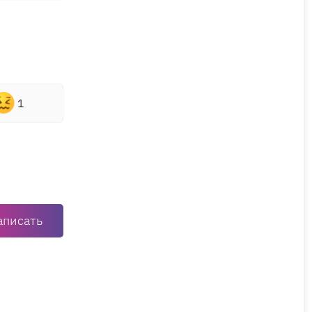
1
аписать