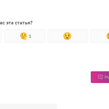
ас эта статья?
1
Н