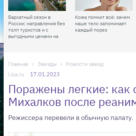
Бархатный сезон в
Кожа помнит всё: зачем
России: направления без
наше тело запоминает
толп туристов и с
каждый порез
выгодными ценами на
жилье
Главная
Звезды
Новости звезд
Lisa.ru
17.01.2023
Поражены легкие: как 
Михалков после реани
Режиссера перевели в обычную палату.