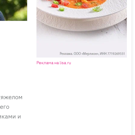
Реклама на lisa.ru
 тяжелом
 его
иками и