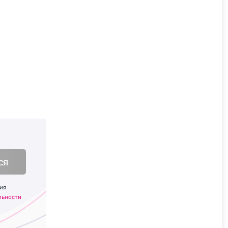
ся
ия
льности