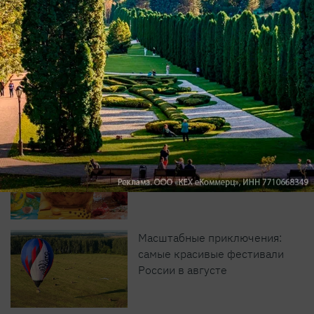
YouTube
Дзен
Pinterest
Max
Рекомендуем
Домашние заготовки от
«Лизы»
Масштабные приключения:
самые красивые фестивали
России в августе