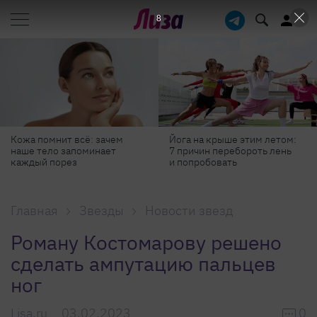
7
Йога на крыше этим летом:
Готовь как шеф-повар: 6
7 причин перебороть лень
профессиональных
и попробовать
секретов, которые помогут
готовить быстрее и вкуснее
Главная
Звезды
Новости звезд
Роману Костомарову решено
сделать ампутацию пальцев
ног
Lisa.ru
03.02.2023
0