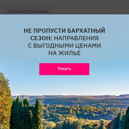
Роман Костомаров
Комментарии
Мы знаем, вам есть что сказать!
Написать
Поделиться ссылкой
Мы в соцсетях и на видеоплатформах
Телеграм
ВКонтакте
Одноклассники
Rutube