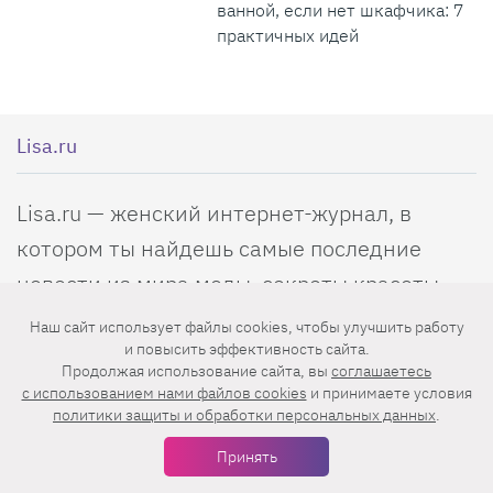
ванной, если нет шкафчика: 7
практичных идей
Lisa.ru
Lisa.ru — женский интернет-журнал, в
котором ты найдешь самые последние
новости из мира моды, секреты красоты
звезд, самые эффективные диеты, советы
Наш сайт использует файлы cookies, чтобы улучшить работу
по воспитанию детей, рецепты,
и повысить эффективность сайта.
Продолжая использование сайта, вы
соглашаетесь
удивительные истории и трогательные
c использованием нами файлов cookies
и принимаете условия
политики защиты и обработки персональных данных
.
рассказы о любви. Все краски жизни для
тебя!
Принять