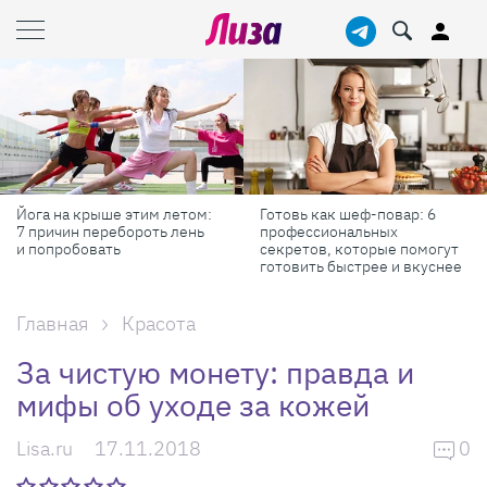
тим летом:
Готовь как шеф-повар: 6
Масштабные при
роть лень
профессиональных
самые красивые
секретов, которые помогут
России в августе
готовить быстрее и вкуснее
Главная
Красота
За чистую монету: правда и
мифы об уходе за кожей
Lisa.ru
17.11.2018
0