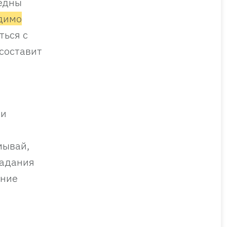
редны
димо
ться с
 составит
ни
мывай,
падания
ение