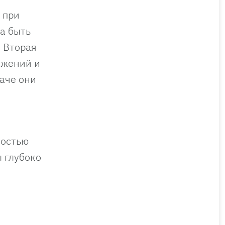
 при
а быть
. Вторая
ижений и
аче они
ностью
ы глубоко