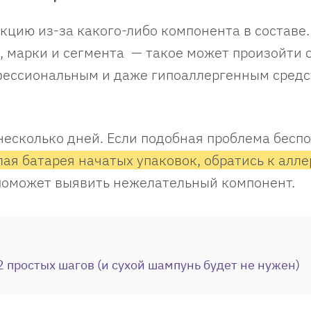
цию из-за какого-либо компонента в составе.
ы, марки и сегмента — такое может произойти 
фессиональным и даже гипоаллергенным средс
есколько дней. Если подобная проблема бесп
ая батарея начатых упаковок, обратись к алле
 поможет выявить нежелательный компонент.
2 простых шагов (и сухой шампунь будет не нужен)