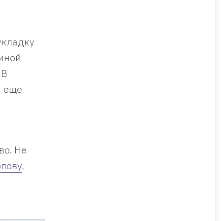
укладку
чиной
 В
т еще
во. Не
лову
.