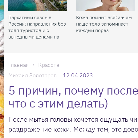
Бархатный сезон в
Кожа помнит всё: зачем
России: направления без
наше тело запоминает
толп туристов и с
каждый порез
выгодными ценами на
жилье
Главная
Красота
Михаил Золотарев
12.04.2023
5 причин, почему посл
что с этим делать)
После мытья головы хочется ощущать чис
раздражение кожи. Между тем, это дово