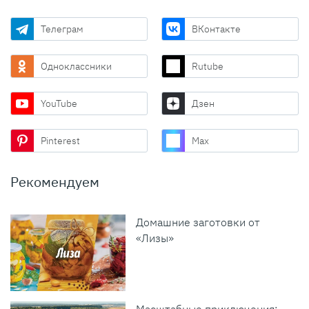
Телеграм
ВКонтакте
Одноклассники
Rutube
YouTube
Дзен
Pinterest
Max
Рекомендуем
Домашние заготовки от
«Лизы»
Масштабные приключения: