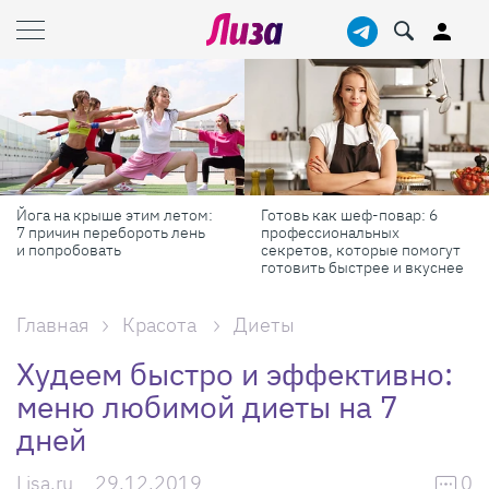
Готовь как шеф-повар: 6
Масштабные приключения:
профессиональных
самые красивые фестивали
секретов, которые помогут
России в августе
готовить быстрее и вкуснее
Главная
Красота
Диеты
Худеем быстро и эффективно:
меню любимой диеты на 7
дней
Lisa.ru
29.12.2019
0