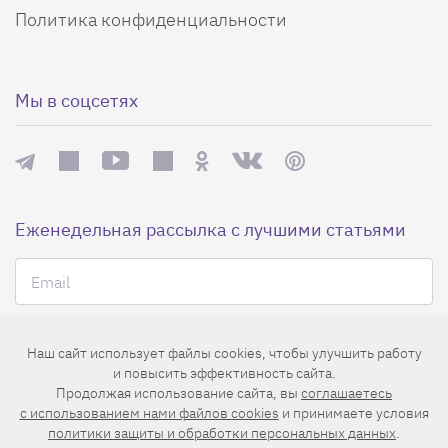
Политика конфиденциальности
Мы в соцсетях
Еженедельная рассылка с лучшими статьями
Наш сайт использует файлы cookies, чтобы улучшить работу
и повысить эффективность сайта.
Нажимая на кнопку «Подписаться», вы принимаете условия
Продолжая использование сайта, вы
соглашаетесь
пользовательского соглашения
,
политики конфиденциальности
и
c использованием нами файлов cookies
и принимаете условия
правила рассылок
.
политики защиты и обработки персональных данных
.