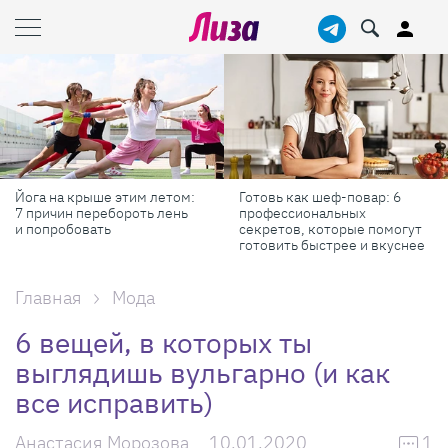
Готовь как шеф-повар: 6
Масштабные приключения:
профессиональных
самые красивые фестивали
секретов, которые помогут
России в августе
готовить быстрее и вкуснее
Главная
Мода
6 вещей, в которых ты
выглядишь вульгарно (и как
все исправить)
Анастасия Морозова
10.01.2020
1