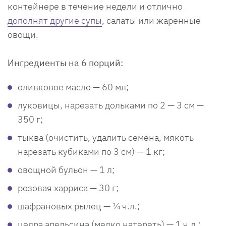
контейнере в течение недели и отлично
дополнят другие супы
, салаты или жаренные
овощи.
Ингредиенты на 6 порций:
оливковое масло — 60 мл;
луковицы, нарезать дольками по 2 — 3 см —
350 г;
тыква (очистить, удалить семена, мякоть
нарезать кубиками по 3 см) — 1 кг;
овощной бульон — 1 л;
розовая харриса — 30 г;
шафрановых рылец — ¼ ч.л.;
цедра апельсина (мелко натереть) — 1 ч.л.;