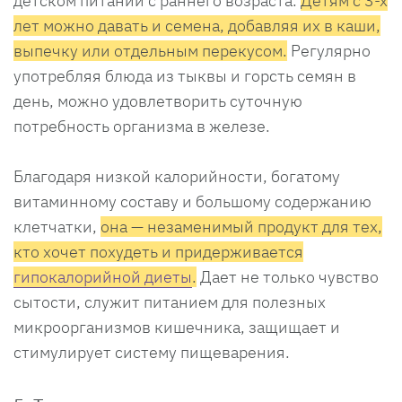
детском питании с раннего возраста.
Детям с 3-х
лет можно давать и семена, добавляя их в каши,
выпечку или отдельным перекусом.
Регулярно
употребляя блюда из тыквы и горсть семян в
день, можно удовлетворить суточную
потребность организма в железе.
Благодаря низкой калорийности, богатому
витаминному составу и большому содержанию
клетчатки,
она
— незаменимый продукт для тех,
кто хочет похудеть и придерживается
гипокалорийной диеты
.
Дает не только чувство
сытости, служит питанием для полезных
микроорганизмов кишечника, защищает и
стимулирует систему пищеварения.