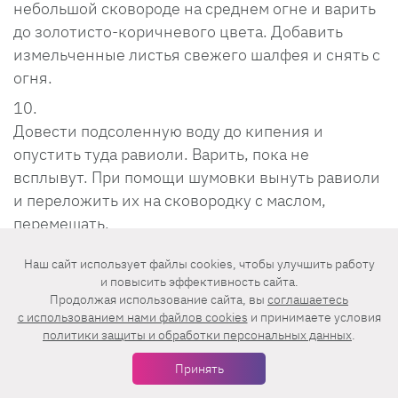
небольшой сковороде на среднем огне и варить
до золотисто-коричневого цвета. Добавить
измельченные листья свежего шалфея и снять с
огня.
Довести подсоленную воду до кипения и
опустить туда равиоли. Варить, пока не
всплывут. При помощи шумовки вынуть равиоли
и переложить их на сковородку с маслом,
перемешать.
Наш сайт использует файлы cookies, чтобы улучшить работу
Подавать горячими с небольшим количеством
и повысить эффективность сайта.
масла, по желанию слегка посыпав тертым
Продолжая использование сайта, вы
соглашаетесь
c использованием нами файлов cookies
и принимаете условия
пармезаном и молотым перцем.
политики защиты и обработки персональных данных
.
Принять
4. Тыквенный чизкейк в
пароварке (подходит для детей от 1,5 лет)