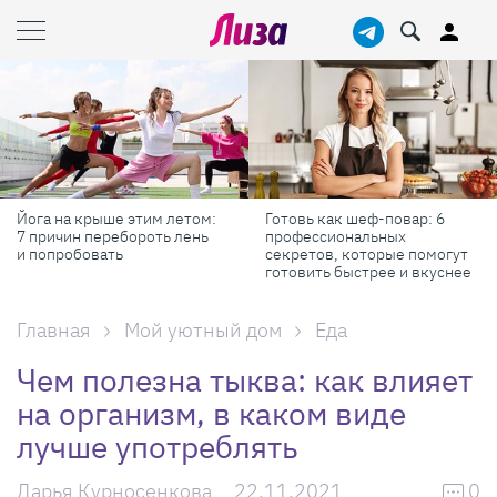
Готовь как шеф-повар: 6
Масштабные приключения:
профессиональных
самые красивые фестивали
секретов, которые помогут
России в августе
готовить быстрее и вкуснее
Главная
Мой уютный дом
Еда
Чем полезна тыква: как влияет
на организм, в каком виде
лучше употреблять
Дарья Курносенкова
22.11.2021
0