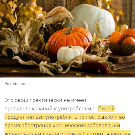
Pexels.com
Это овощ практически не имеет
противопоказаний к употреблению.
Сырой
продукт нельзя употреблять при острых или во
время обострения хронических заболеваний
желудочно-кишечного тракта (гастрит, язвенная