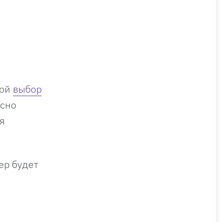
вой
выбор
асно
я
ер будет