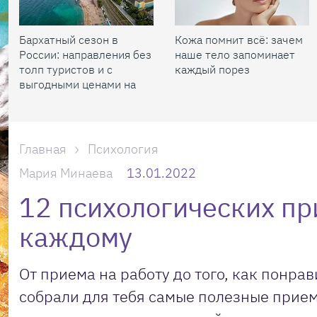
Бархатный сезон в
Кожа помнит всё: зачем
России: направления без
наше тело запоминает
толп туристов и с
каждый порез
выгодными ценами на
жилье
Главная
Психология
Мария Минаева
13.01.2022
12 психологических пр
каждому
От приема на работу до того, как понр
собрали для тебя самые полезные прием