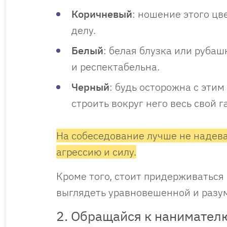
Коричневый
: ношение этого цв
делу.
Белый
: белая блузка или рубаш
и респектабельна.
Черный
: будь осторожна с этим
строить вокруг него весь свой г
На собеседование лучше не надеват
агрессию и силу.
Кроме того, стоит придерживаться
выглядеть уравновешенной и разум
2. Обращайся к нанимателю