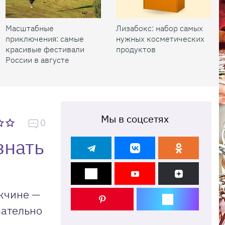
Масштабные
Лизабокс: набор самых
приключения: самые
нужных косметических
красивые фестивали
продуктов
России в августе
Мы в соцсетях
0
знать
ужчине —
зательно