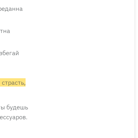
преданна
атна
избегай
 страсть,
ты будешь
ессуаров.