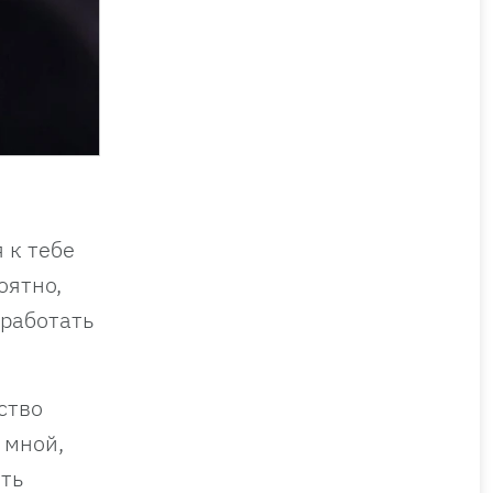
 к тебе
оятно,
 работать
ство
 мной,
ить