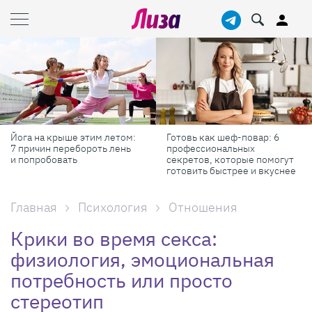
 на крыше этим летом:
Готовь как шеф-повар: 6
Масш
ичин перебороть лень
профессиональных
самы
пробовать
секретов, которые помогут
Росси
готовить быстрее и вкуснее
Главная
Психология
Отношения
Крики во время секса:
физиология, эмоциональная
потребность или просто
стереотип