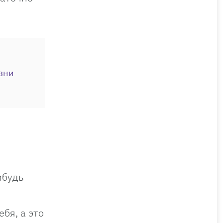
зни
ибудь
бя, а это