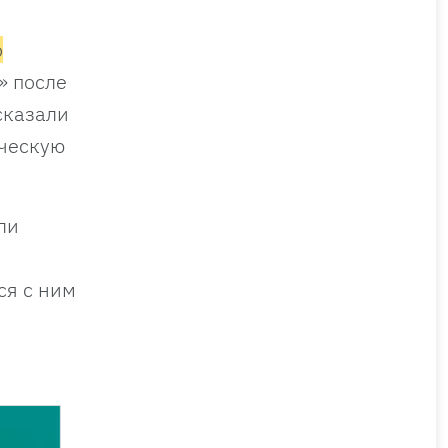
о
» после
сказали
ическую
ли
ся с ним