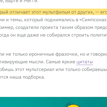
е, Барте и Мегги.
рый отличает этот мультфильм от других, — ег
и и темы, который поднимались в «Симпсонах
ример, создатели проекта таким образом пред
огда он еще даже не собирался строить полит
ли не только ироничные фразочки, но и говори
отивирующие мысли. Самые яркие
цитаты
любишь этот мультсериал или только собираешь
ится наша подборка.