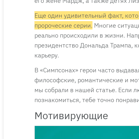
его жене Мардж, а также детях Лиз
Еще один удивительный факт, кото
пророческие серии.
Многие ситуаци
реально происходили в жизни. Нап
президентство Дональда Трампа, к
карьеру.
В «Симпсонах» герои часто выдава
философские, романтические и м
мы собрали в нашей статье. Если 
познакомиться, тебе точно понрав
Мотивирующие