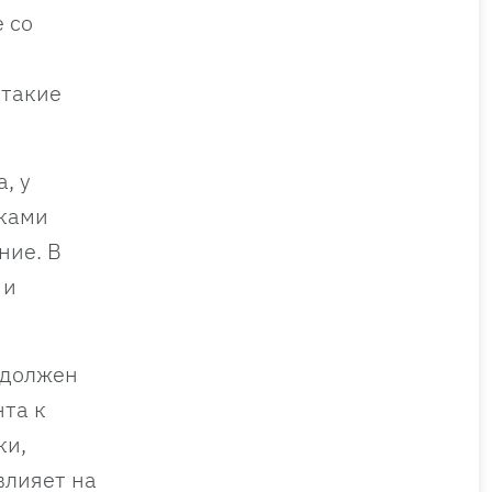
 со
 такие
, у
ыками
ние. В
 и
 должен
нта к
ки,
влияет на