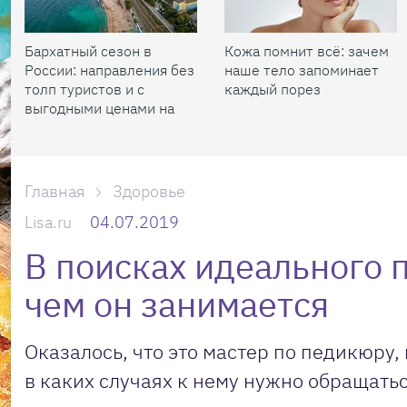
Бархатный сезон в
Кожа помнит всё: зачем
России: направления без
наше тело запоминает
толп туристов и с
каждый порез
выгодными ценами на
жилье
Главная
Здоровье
Lisa.ru
04.07.2019
В поисках идеального 
чем он занимается
Оказалось, что это мастер по педикюру, 
в каких случаях к нему нужно обращать