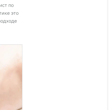
ист по
тике это
подходе