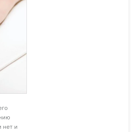
его
анию
 нет и