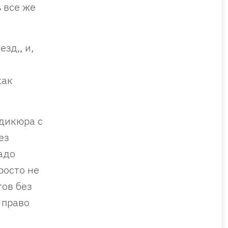
 все же
зд,, и,
как
дикюра с
ез
адо
росто не
тов без
 право