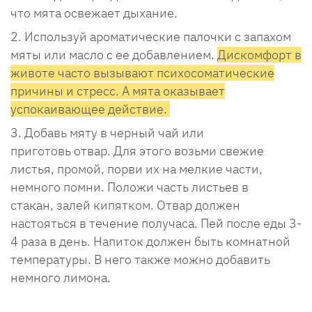
что мята освежает дыхание.
Используй ароматические палочки с запахом
мяты или масло с ее добавлением.
Дискомфорт в
животе часто вызывают психосоматические
причины и стресс. А мята оказывает
успокаивающее действие.
Добавь мяту в черный чай или
приготовь отвар. Для этого возьми свежие
листья, промой, порви их на мелкие части,
немного помни. Положи часть листьев в
стакан, залей кипятком. Отвар должен
настояться в течение получаса. Пей после еды 3-
4 раза в день. Напиток должен быть комнатной
температуры. В него также можно добавить
немного лимона.