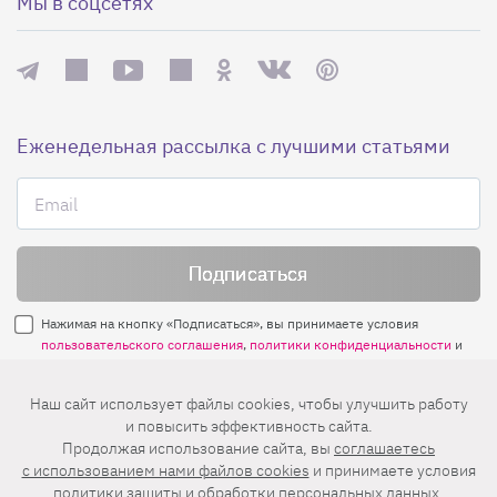
Мы в соцсетях
Еженедельная рассылка с лучшими статьями
Нажимая на кнопку «Подписаться», вы принимаете условия
пользовательского соглашения
,
политики конфиденциальности
и
правила рассылок
.
Наш сайт использует файлы cookies, чтобы улучшить работу
и повысить эффективность сайта.
Нашли ошибку? Выделите ее и нажмите
Продолжая использование сайта, вы
соглашаетесь
Ctrl+Enter
c использованием нами файлов cookies
и принимаете условия
политики защиты и обработки персональных данных
.