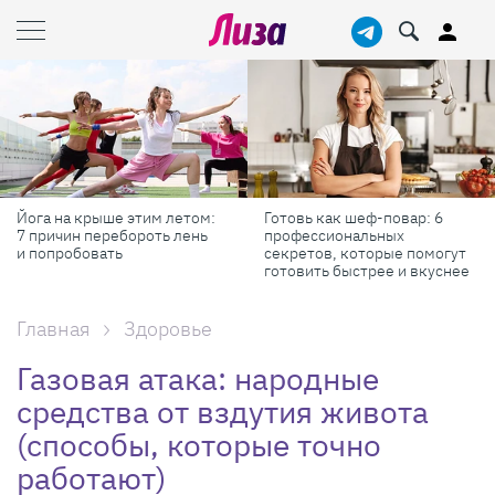
 летом:
Готовь как шеф-повар: 6
Масштабные приклю
ь лень
профессиональных
самые красивые фе
секретов, которые помогут
России в августе
готовить быстрее и вкуснее
Главная
Здоровье
Газовая атака: народные
средства от вздутия живота
(способы, которые точно
работают)