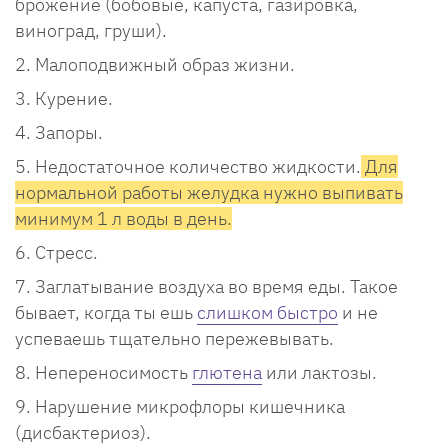
брожение (бобовые, капуста, газировка,
виноград, груши).
Малоподвижный образ жизни.
Курение.
Запоры.
Недостаточное количество жидкости.
Для
нормальной работы желудка нужно выпивать
минимум 1 л воды в день.
Стресс.
Заглатывание воздуха во время еды. Такое
бывает, когда ты ешь
слишком быстро
и не
успеваешь тщательно пережевывать.
Непереносимость
глютена
или лактозы.
Нарушение микрофлоры кишечника
(дисбактериоз).