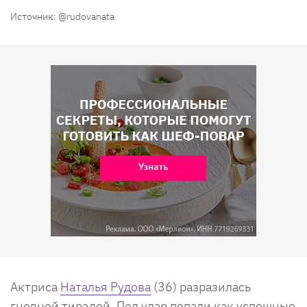
Источник: @rudovanata
Актриса
Наталья Рудова
(36) разразилась
гневной тирадой. Под удар попали как успешные