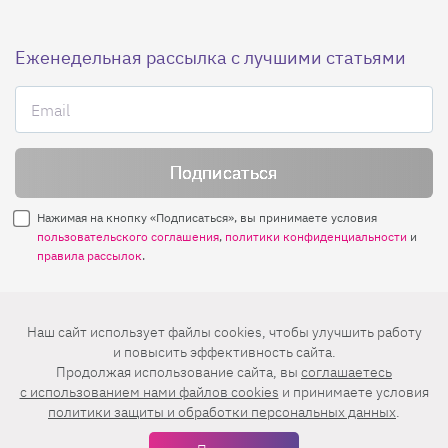
Еженедельная рассылка с лучшими статьями
Нажимая на кнопку «Подписаться», вы принимаете условия
пользовательского соглашения
,
политики конфиденциальности
и
правила рассылок
.
Нашли ошибку? Выделите ее и нажмите
Наш сайт использует файлы cookies, чтобы улучшить работу
Ctrl+Enter
и повысить эффективность сайта.
Продолжая использование сайта, вы
соглашаетесь
© 2026 АО «БКМ», ОГРН 1027739494584, ИНН 7705056238
c использованием нами файлов cookies
и принимаете условия
127018, Москва, ул. Полковая, д. 3, стр. 4, помещение I, комн. 23
политики защиты и обработки персональных данных
.
16+
Дизайн сайта —
Студия Евгения и Ольги Апрель