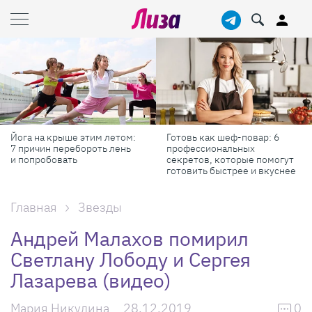
Готовь как шеф-повар: 6
Масштабные приключения:
профессиональных
самые красивые фестивали
секретов, которые помогут
России в августе
готовить быстрее и вкуснее
Главная
Звезды
Андрей Малахов помирил
Светлану Лободу и Сергея
Лазарева (видео)
Мария Никулина
28.12.2019
0