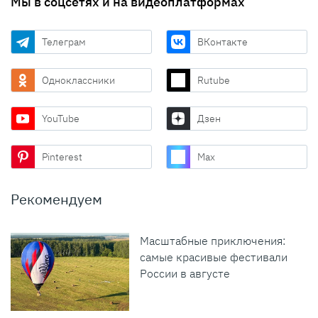
Мы в соцсетях и на видеоплатформах
Телеграм
ВКонтакте
Одноклассники
Rutube
YouTube
Дзен
Pinterest
Max
Рекомендуем
Масштабные приключения:
самые красивые фестивали
России в августе