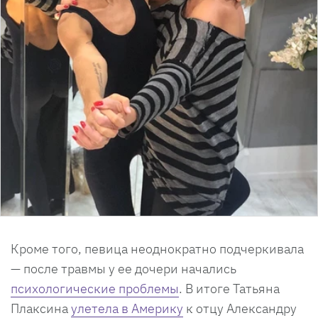
Кроме того, певица неоднократно подчеркивала
— после травмы у ее дочери начались
психологические проблемы
. В итоге Татьяна
Плаксина
улетела в Америку
к отцу Александру