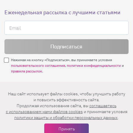
Еженедельная рассылка с лучшими статьями
Нажимая на кнопку «Подписаться», вы принимаете условия
пользовательского соглашения
,
политики конфиденциальности
и
правила рассылок
.
Нашли ошибку? Выделите ее и нажмите
Наш сайт использует файлы cookies, чтобы улучшить работу
Ctrl+Enter
и повысить эффективность сайта.
Продолжая использование сайта, вы
соглашаетесь
© 2026 АО «БКМ», ОГРН 1027739494584, ИНН 7705056238
c использованием нами файлов cookies
и принимаете условия
127018, Москва, ул. Полковая, д. 3, стр. 4, помещение I, комн. 23
политики защиты и обработки персональных данных
.
16+
Дизайн сайта —
Студия Евгения и Ольги Апрель
Принять
Иконки в меню —
flaticon