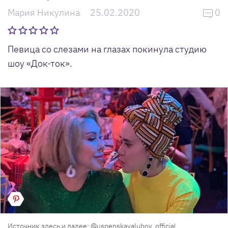
Мария Никулина
25.02.2020
0
Певица со слезами на глазах покинула студию
шоу «Док-ток».
Источник здесь и далее: @uspenskayalubov_official