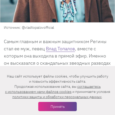
Источник: @vladtopalovofficial
Самым главным и важным защитником Регины
стал ее муж, певец
Влад Топалов
, вместе с
которым она выходила в прямой эфир. Именно
он высказался о скандальных звездных разводах
и осудил знаменитостей за то, что они
Наш сайт использует файлы cookies, чтобы улучшить работу
рассказывают везде и всем о своей неудачной
и повысить эффективность сайта.
личной жизни.
Продолжая использование сайта, вы
соглашаетесь
c использованием нами файлов cookies
и принимаете условия
политики защиты и обработки персональных данных
.
Принять
«Хрупкая, нежная, ранимая, молодая, честная,
самая добрая и, конечно, как и все мы, не знает