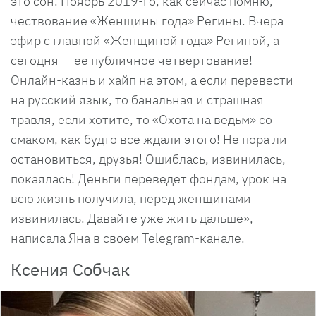
это сон. Ноябрь 2019-го, как сейчас помню,
чествование «Женщины года» Регины. Вчера
эфир с главной «Женщиной года» Региной, а
сегодня — ее публичное четвертование!
Онлайн-казнь и хайп на этом, а если перевести
на русский язык, то банальная и страшная
травля, если хотите, то «Охота на ведьм» со
смаком, как будто все ждали этого! Не пора ли
остановиться, друзья! Ошиблась, извинилась,
покаялась! Деньги переведет фондам, урок на
всю жизнь получила, перед женщинами
извинилась. Давайте уже жить дальше», —
написала Яна в своем Telegram-канале.
Ксения Собчак