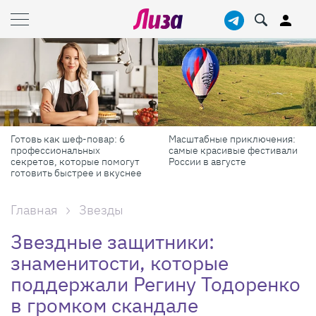
 6
Масштабные приключения:
Продукты против бадо
самые красивые фестивали
реально работает для
могут
России в августе
красоты и здоровья
уснее
Главная
Звезды
Звездные защитники:
знаменитости, которые
поддержали Регину Тодоренко
в громком скандале