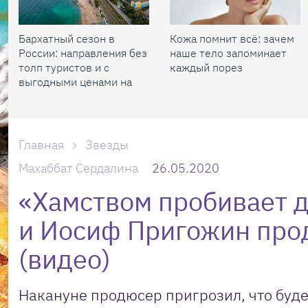
Бархатный сезон в
Кожа помнит всё: зачем
России: направления без
наше тело запоминает
толп туристов и с
каждый порез
выгодными ценами на
жилье
Главная
Звезды
Махаббат Сердалина
26.05.2020
«Хамством пробивает 
и Иосиф Пригожин про
(видео)
Накануне продюсер пригрозил, что буде