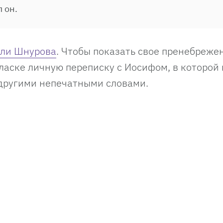
 он.
ли Шнурова
. Чтобы показать свое пренебреже
гласке личную переписку с Иосифом, в которой
другими непечатными словами.