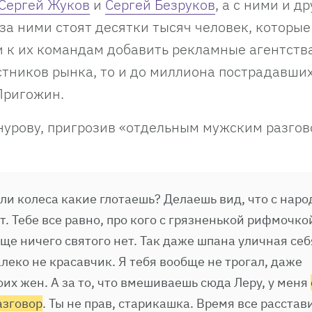
Сергей Жуков
и
Сергей Безруков
, а с ними и д
, за ними стоят десятки тысяч человек, которые
и к их командам добавить рекламные агентства
стников рынка, то и до миллиона пострадавши
Пригожин.
нурову, пригрозив «отдельным мужским разго
или колеса какие глотаешь? Делаешь вид, что с наро
. Тебе все равно, про кого с грязненькой рифмочкои
бще ничего святого нет. Так даже шпана уличная себ
алеко не красавчик. Я тебя вообще не трогал, даже
оих жен. А за то, что вмешиваешь сюда Леру, у меня
азговор
. Ты не прав, старикашка. Время все расстав