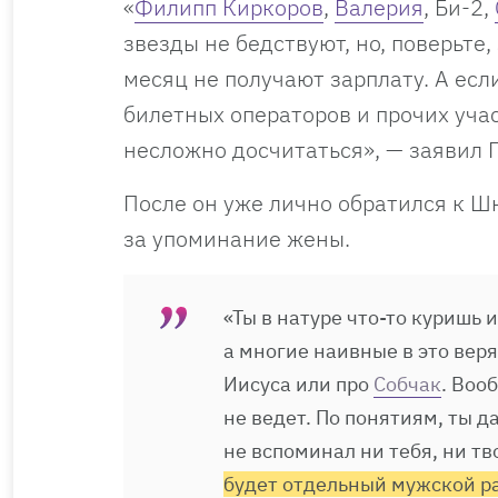
«
Филипп Киркоров
,
Валерия
, Би-2,
звезды не бедствуют, но, поверьте
месяц не получают зарплату. А есл
билетных операторов и прочих уча
несложно досчитаться», — заявил 
После он уже лично обратился к Ш
за упоминание жены.
«Ты в натуре что-то куришь 
а многие наивные в это верят
Иисуса или про
Собчак
. Воо
не ведет. По понятиям, ты д
не вспоминал ни тебя, ни тв
будет отдельный мужской р