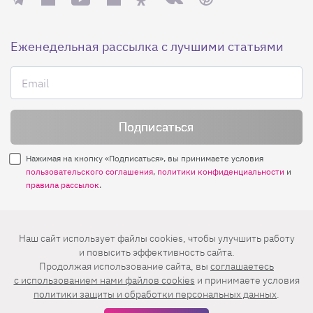
Еженедельная рассылка с лучшими статьями
Нажимая на кнопку «Подписаться», вы принимаете условия
пользовательского соглашения
,
политики конфиденциальности
и
правила рассылок
.
Нашли ошибку? Выделите ее и нажмите
Наш сайт использует файлы cookies, чтобы улучшить работу
Ctrl+Enter
и повысить эффективность сайта.
Продолжая использование сайта, вы
соглашаетесь
© 2026 АО «БКМ», ОГРН 1027739494584, ИНН 7705056238
c использованием нами файлов cookies
и принимаете условия
127018, Москва, ул. Полковая, д. 3, стр. 4, помещение I, комн. 23
политики защиты и обработки персональных данных
.
16+
Дизайн сайта —
Студия Евгения и Ольги Апрель