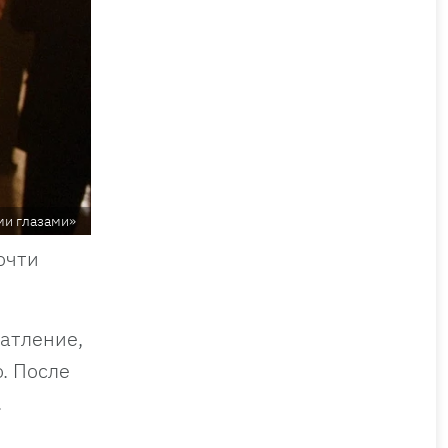
ми глазами»
очти
чатление,
. После
.