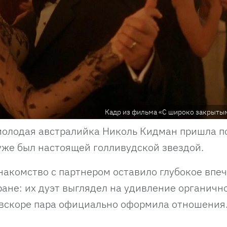
Кадр из фильма «С широко закрыты
 молодая австралийка Николь Кидман пришла п
 уже был настоящей голливудской звездой.
накомство с партнером оставило глубокое впе
ане: их дуэт выглядел на удивление органично
 вскоре пара официально оформила отношения