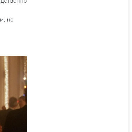
едственно
м, но