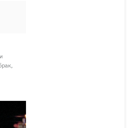
и
брак,