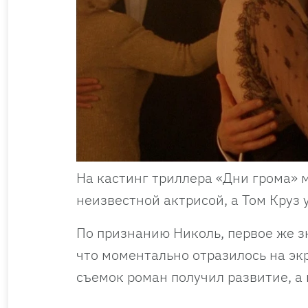
На кастинг триллера «Дни грома»
неизвестной актрисой, а Том Круз
По признанию Николь, первое же з
что моментально отразилось на экр
съемок роман получил развитие, а