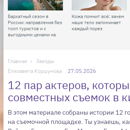
Бархатный сезон в
Кожа помнит всё: зачем
России: направления без
наше тело запоминает
толп туристов и с
каждый порез
выгодными ценами на
жилье
Главная
Звезды
Елизавета Коршунова
27.05.2026
12 пар актеров, которы
совместных съемок в к
В этом материале собраны истории 12 г
на съемочной площадке. Ты узнаешь, ка