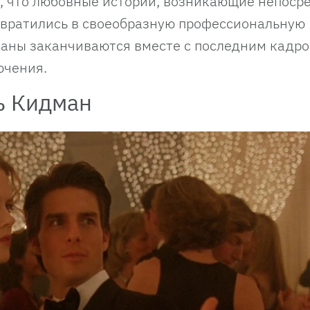
, что любовные истории, возникающие непоср
евратились в своеобразную профессиональную
маны заканчиваются вместе с последним кадро
ючения.
ь Кидман