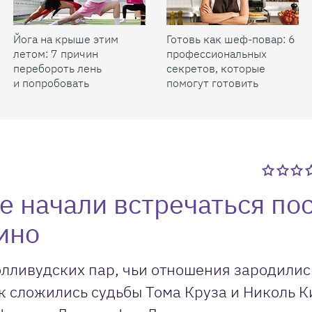
Йога на крыше этим
Готовь как шеф-повар: 6
летом: 7 причин
профессиональных
перебороть лень
секретов, которые
и попробовать
помогут готовить
быстрее и вкуснее
е начали встречаться по
ино
олливудских пар, чьи отношения зародилис
к сложились судьбы Тома Круза и Николь К