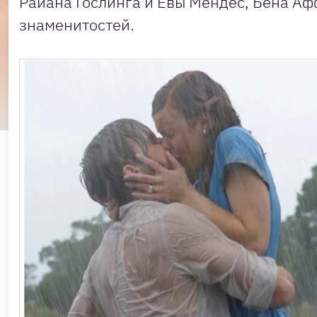
Райана Гослинга и Евы Мендес, Бена Аф
знаменитостей.