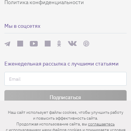
Политика конфиденциальности
Мы в соцсетях
Еженедельная рассылка с лучшими статьями
Нажимая на кнопку «Подписаться», вы принимаете условия
Наш сайт использует файлы cookies, чтобы улучшить работу
пользовательского соглашения
,
политики конфиденциальности
и
и повысить эффективность сайта.
правила рассылок
.
Продолжая использование сайта, вы
соглашаетесь
c использованием нами файлов cookies
и принимаете условия