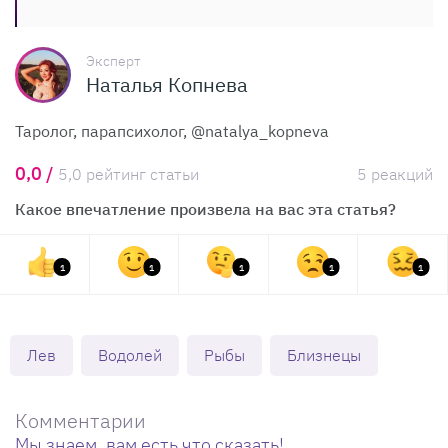
Эксперт
Наталья Копнева
Таролог, парапсихолог, @natalya_kopneva
0,0 /
5,0 рейтинг статьи
5 реакций
Какое впечатление произвела на вас эта статья?
1
1
1
1
1
Лев
Водолей
Рыбы
Близнецы
Комментарии
Мы знаем, вам есть что сказать!