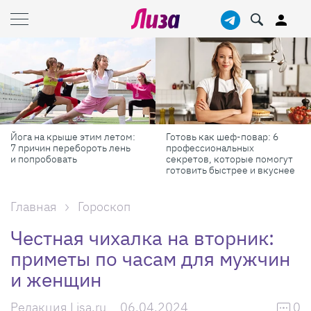
Готовь как шеф-повар: 6
Масштабные приключения:
профессиональных
самые красивые фестивали
секретов, которые помогут
России в августе
готовить быстрее и вкуснее
Главная
Гороскоп
Честная чихалка на вторник:
приметы по часам для мужчин
и женщин
Редакция Lisa.ru
06.04.2024
0