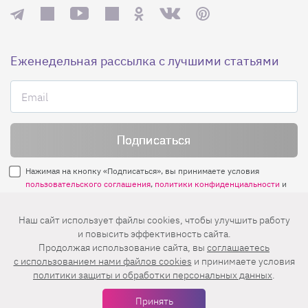
Еженедельная рассылка с лучшими статьями
Нажимая на кнопку «Подписаться», вы принимаете условия
пользовательского соглашения
,
политики конфиденциальности
и
правила рассылок
.
Наш сайт использует файлы cookies, чтобы улучшить работу
и повысить эффективность сайта.
Нашли ошибку? Выделите ее и нажмите
Продолжая использование сайта, вы
соглашаетесь
Ctrl+Enter
c использованием нами файлов cookies
и принимаете условия
политики защиты и обработки персональных данных
.
© 2026 АО «БКМ», ОГРН 1027739494584, ИНН 7705056238
127018, Москва, ул. Полковая, д. 3, стр. 4, помещение I, комн. 23
Принять
16+