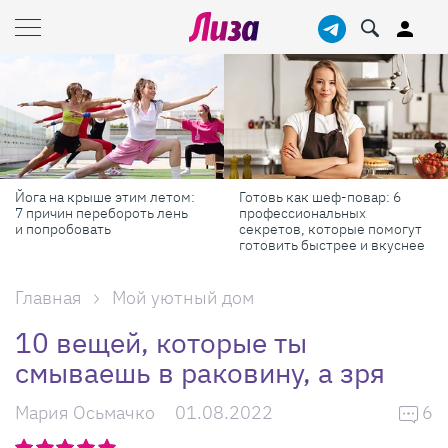
етом:
Готовь как шеф-повар: 6
Масштабные приключе
лень
профессиональных
самые красивые фест
секретов, которые помогут
России в августе
готовить быстрее и вкуснее
Главная
Мой уютный дом
10 вещей, которые ты
смываешь в раковину, а зря
Мария Осьмачко
01.08.2022
6