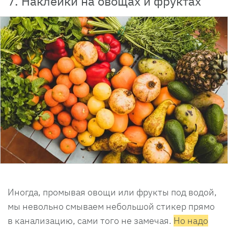
7. Наклейки на овощах и фруктах
Иногда, промывая овощи или фрукты под водой,
мы невольно смываем небольшой стикер прямо
в канализацию, сами того не замечая.
Но надо