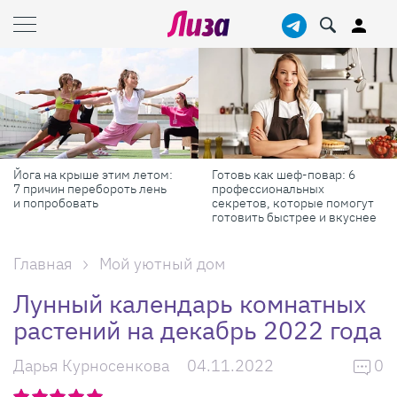
Готовь как шеф-повар: 6
Масштабные приключения:
профессиональных
самые красивые фестивали
секретов, которые помогут
России в августе
готовить быстрее и вкуснее
Главная
Мой уютный дом
Лунный календарь комнатных
растений на декабрь 2022 года
Дарья Курносенкова
04.11.2022
0