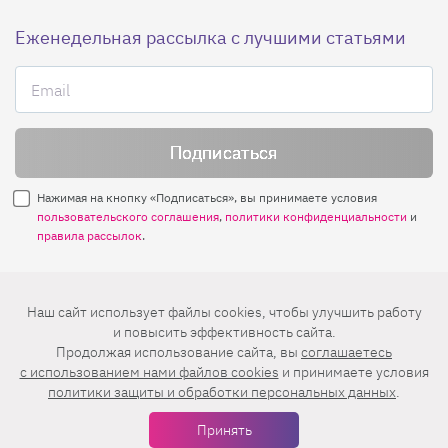
Еженедельная рассылка с лучшими статьями
Нажимая на кнопку «Подписаться», вы принимаете условия
пользовательского соглашения
,
политики конфиденциальности
и
правила рассылок
.
Нашли ошибку? Выделите ее и нажмите
Наш сайт использует файлы cookies, чтобы улучшить работу
Ctrl+Enter
и повысить эффективность сайта.
Продолжая использование сайта, вы
соглашаетесь
© 2026 АО «БКМ», ОГРН 1027739494584, ИНН 7705056238
c использованием нами файлов cookies
и принимаете условия
127018, Москва, ул. Полковая, д. 3, стр. 4, помещение I, комн. 23
политики защиты и обработки персональных данных
.
16+
Дизайн сайта —
Студия Евгения и Ольги Апрель
Принять
Иконки в меню —
flaticon