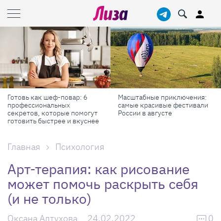
р: 6
Масштабные приключения:
Продукты против ба
самые красивые фестивали
реально работает д
помогут
России в августе
красоты и здоровья
 вкуснее
Главная
Психология
Арт-терапия: как рисование
может помочь раскрыть себя
(и не только)
Оксана Алтухова
24.02.2022
0