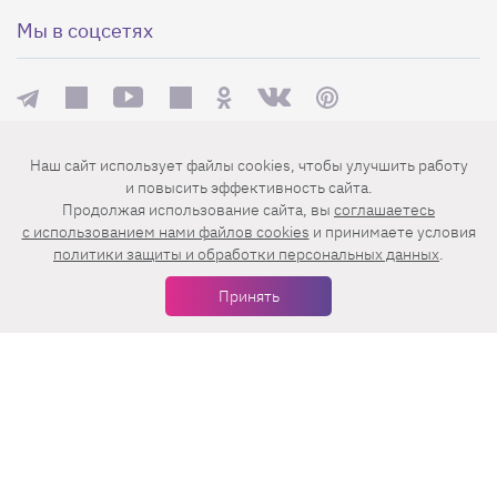
Мы в соцсетях
Наш сайт использует файлы cookies, чтобы улучшить работу
Еженедельная рассылка с лучшими статьями
и повысить эффективность сайта.
Продолжая использование сайта, вы
соглашаетесь
c использованием нами файлов cookies
и принимаете условия
политики защиты и обработки персональных данных
.
Принять
Нажимая на кнопку «Подписаться», вы принимаете условия
пользовательского соглашения
,
политики конфиденциальности
и
правила рассылок
.
Нашли ошибку? Выделите ее и нажмите
Ctrl+Enter