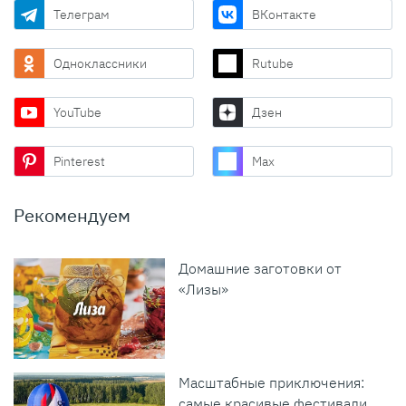
Телеграм
ВКонтакте
Одноклассники
Rutube
YouTube
Дзен
Pinterest
Max
Рекомендуем
Домашние заготовки от
«Лизы»
Масштабные приключения:
самые красивые фестивали