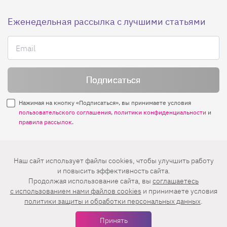
Еженедельная рассылка с лучшими статьями
Нажимая на кнопку «Подписаться», вы принимаете условия
пользовательского соглашения
,
политики конфиденциальности
и
правила рассылок
.
Нашли ошибку? Выделите ее и нажмите
Наш сайт использует файлы cookies, чтобы улучшить работу
Ctrl+Enter
и повысить эффективность сайта.
Продолжая использование сайта, вы
соглашаетесь
© 2026 АО «БКМ», ОГРН 1027739494584, ИНН 7705056238
c использованием нами файлов cookies
и принимаете условия
127018, Москва, ул. Полковая, д. 3, стр. 4, помещение I, комн. 23
политики защиты и обработки персональных данных
.
16+
Дизайн сайта —
Студия Евгения и Ольги Апрель
Принять
Иконки в меню —
flaticon