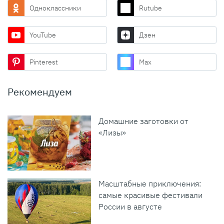
Одноклассники
Rutube
YouTube
Дзен
Pinterest
Max
Рекомендуем
Домашние заготовки от
«Лизы»
Масштабные приключения:
самые красивые фестивали
России в августе