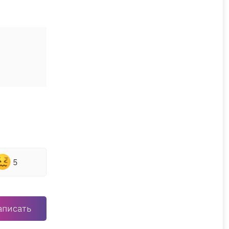
5
аписать