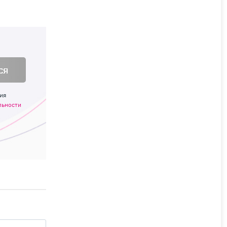
ся
ия
льности