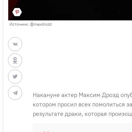
Источник: @maxdrozd
Накануне актер Максим Дрозд опуб
котором просил всех помолиться за
результате драки, которая произош