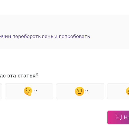
ичин перебороть лень и попробовать
ас эта статья?
2
2
Н