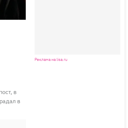
Реклама на lisa.ru
ост, в
традал в