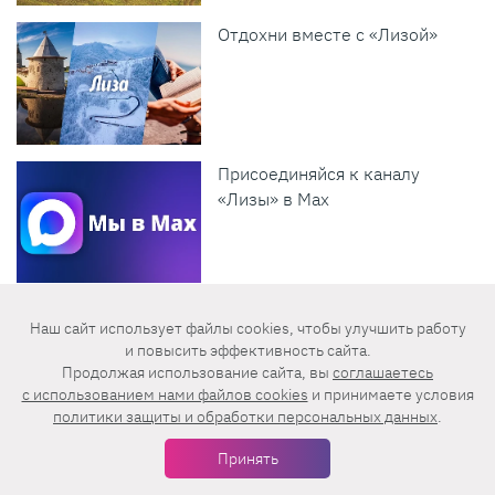
Отдохни вместе с «Лизой»
Присоединяйся к каналу
«Лизы» в Max
Картофельная запеканка: 11
Наш сайт использует файлы cookies, чтобы улучшить работу
лучших рецептов для всей
и повысить эффективность сайта.
семьи
Продолжая использование сайта, вы
соглашаетесь
c использованием нами файлов cookies
и принимаете условия
политики защиты и обработки персональных данных
.
Интервью с уникальными
Принять
женщинами: создатель