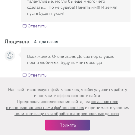
талантливые, могли бы ещё много чего
сделать.... Но не судьба! Память им!!! И земля
пусть будет пухом!
Ответить
Людмила
4 года назад
Всех жалко. Очень жаль. До сих пор слушаю
песни любимых. Буду помнить всегда
Ответить
Наш сайт использует файлы cookies, чтобы улучшить работу
Мы в соцсетях и на видеоплатформах
и повысить эффективность сайта.
Продолжая использование сайта, вы
соглашаетесь
c использованием нами файлов cookies
и принимаете условия
Телеграм
ВКонтакте
политики защиты и обработки персональных данных
.
Принять
Одноклассники
Rutube