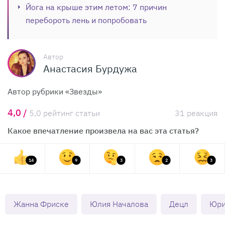
Йога на крыше этим летом: 7 причин
перебороть лень и попробовать
Автор
Анастасия Бурдужа
Автор рубрики «Звезды»
4,0 /
5,0 рейтинг статьи
31 реакция
Какое впечатление произвела на вас эта статья?
14
9
3
2
3
Жанна Фриске
Юлия Началова
Децл
Юри