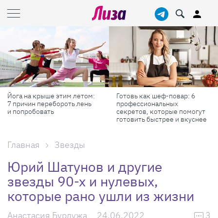
Готовь как шеф-повар: 6
Масштабные приключения:
профессиональных
самые красивые фестивали
секретов, которые помогут
России в августе
готовить быстрее и вкуснее
Главная
Звезды
Юрий Шатунов и другие
звезды 90-х и нулевых,
которые рано ушли из жизни
Анастасия Бурдужа
24.06.2022
3