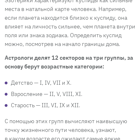
Эзотерики характеризуют куспиды как сильные
места в натальной карте человека. Например,
если планета находится близко к куспиду, она
влияет на личность сильнее, чем планета внутри
поля или знака зодиака. Определить куспид
можно, посмотрев на начало границы дома.
Астрологи делят 12 секторов на три группы, за
основу берут возрастные категории:
Детство — I, IV, VII и X.
Взросление — II, V, VIII, XI.
Старость — III, VI, IX и XII.
С помощью этих групп вычисляют наивысшую
точку жизненного пути человека, узнают,
в каком возрасте его ожидают самые яркие