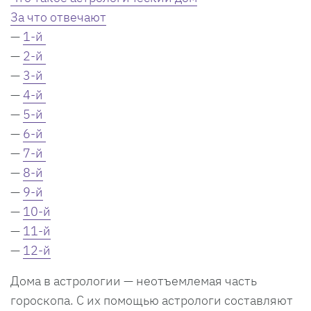
За что отвечают
—
1-й
—
2-й
—
3-й
—
4-й
—
5-й
—
6-й
—
7-й
—
8-й
—
9-й
—
10-й
—
11-й
—
12-й
Дома в астрологии — неотъемлемая часть
гороскопа. С их помощью астрологи составляют