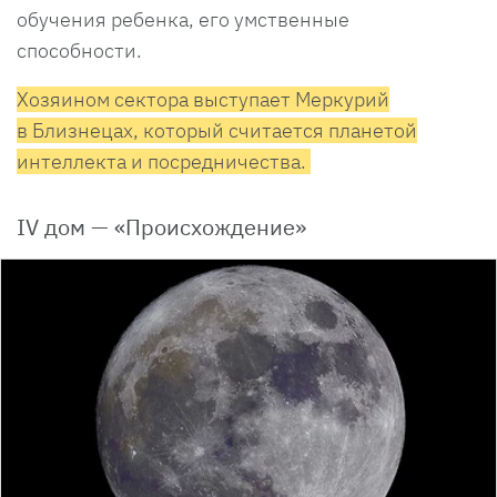
обучения ребенка, его умственные
способности.
Хозяином сектора выступает Меркурий
в Близнецах, который считается планетой
интеллекта и посредничества.
IV дом — «Происхождение»