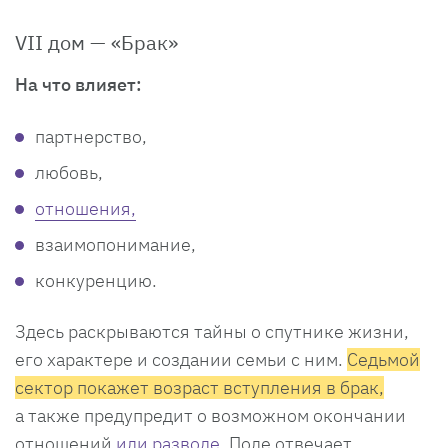
VII дом — «Брак»
На что влияет:
партнерство,
любовь,
отношения,
взаимопонимание,
конкуренцию.
Здесь раскрываются тайны о спутнике жизни,
его характере и создании семьи с ним.
Седьмой
сектор покажет возраст вступления в брак,
а также предупредит о возможном окончании
отношений
или разводе.
Поле отвечает