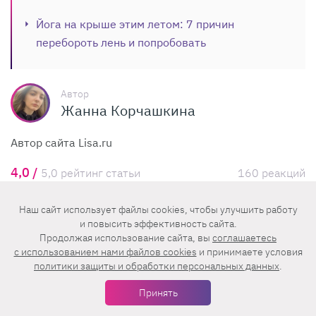
Йога на крыше этим летом: 7 причин
перебороть лень и попробовать
Автор
Жанна Корчашкина
Автор сайта Lisa.ru
4,0 /
5,0 рейтинг статьи
160 реакций
Какое впечатление произвела на вас эта статья?
Наш сайт использует файлы cookies, чтобы улучшить работу
и повысить эффективность сайта.
Продолжая использование сайта, вы
соглашаетесь
132
6
10
5
7
c использованием нами файлов cookies
и принимаете условия
политики защиты и обработки персональных данных
.
Принять
Комментарии