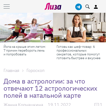
Готовь как шеф-повар: 6
Масштабные приключения:
профессиональных
самые красивые фестивали
секретов, которые помогут
России в августе
готовить быстрее и вкуснее
Главная
Гороскоп
Дома в астрологии: за что
отвечают 12 астрологических
полей в натальной карте
Жанна Корчашкина
19.11.2022
1