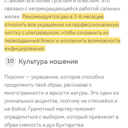
становиться более тусклым и блеклым. Это
связано с непрекращающейся работой сальных
желез.
Рекомендуется раз в 3-6 месяцев
относить все украшения на профессиональную
чистку с ультразвуком, чтобы сохранить их
первозданный блеск и исключить возможность
инфицирования.
Культура ношения
10
Пирсинг — украшение, которое способно
продолжить твой образ, рассказав о
многогранности и яркости натуры. Это один из
уникальных акцентов, поэтому не стесняйся и
не бойся. Грамотный мастер поможет
определиться с выбором, который привнесет в
образ смелость и дух бунтарства.