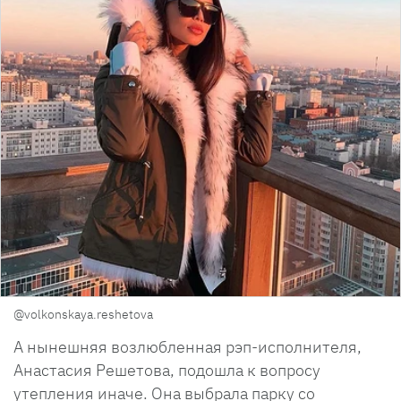
@volkonskaya.reshetova
А нынешняя возлюбленная рэп-исполнителя,
Анастасия Решетова, подошла к вопросу
утепления иначе. Она выбрала парку со