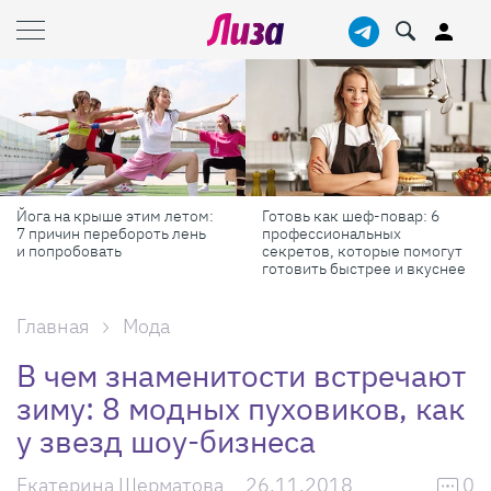
Готовь как шеф-повар: 6
Масштабные приключения:
профессиональных
самые красивые фестивали
секретов, которые помогут
России в августе
готовить быстрее и вкуснее
Главная
Мода
В чем знаменитости встречают
зиму: 8 модных пуховиков, как
у звезд шоу-бизнеса
Екатерина Шерматова
26.11.2018
0