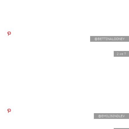
@BETTINALOONEY
2 из 7
@EMILISINDLEV