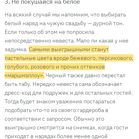
3. Не покушайся на белое
На всякий случай мы напомним, что выбирать
белый наряд на чужую свадьбу — дурной тон.
Если только об этом не попросила
непосредственно невеста. Мало ли какая у нее
задумка.
Самыми выигрышными станут
пастельные цвета вроде бежевого, персикового,
голубого, розового и прочих оттенков
«маршмэллоу».
Черный также давно перестал
быть табу. Нередко невеста сама обозначает
дресс-код для подружек и для остальных гостей.
Тогда будет знаком уважения постараться
подобрать что-то из своего гардероба в
соответствии с запросом. Обычно это
выигрышно смотрится на снимках, когда гости
приходят в нарядах более менее одной