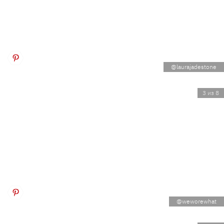
@laurajadestone
3 из 8
@weworewhat