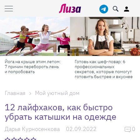
Готовь как шеф-повар: 6
Масштабные приключения:
профессиональных
самые красивые фестивали
секретов, которые помогут
России в августе
готовить быстрее и вкуснее
Главная
Мой уютный дом
12 лайфхаков, как быстро
убрать катышки на одежде
Дарья Курносенкова
02.09.2022
0