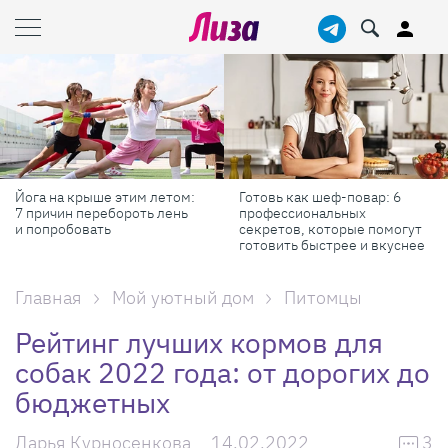
тим летом:
Готовь как шеф-повар: 6
Масштабные при
роть лень
профессиональных
самые красивые
секретов, которые помогут
России в августе
готовить быстрее и вкуснее
Главная
Мой уютный дом
Питомцы
Рейтинг лучших кормов для
собак 2022 года: от дорогих до
бюджетных
Дарья Курносенкова
14.02.2022
3