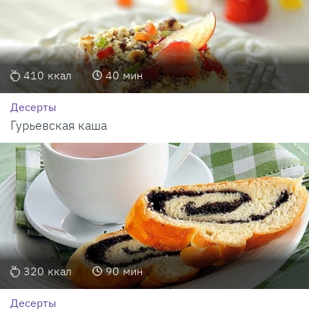
410
ккал
40
мин
Десерты
Гурьевская каша
320
ккал
90
мин
Десерты