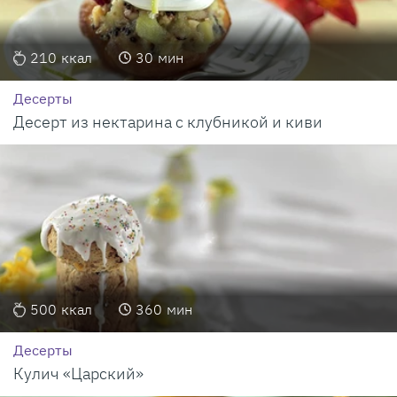
210
ккал
30
мин
Десерты
Десерт из нектарина с клубникой и киви
500
ккал
360
мин
Десерты
Кулич «Царский»