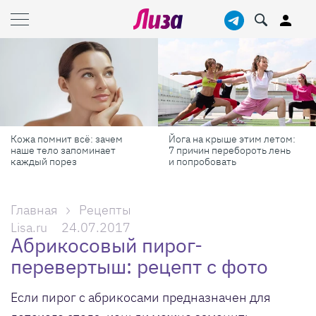
Йога на крыше этим летом:
Готовь как шеф-повар: 6
7 причин перебороть лень
профессиональных
и попробовать
секретов, которые помогут
готовить быстрее и вкуснее
Главная
Рецепты
Lisa.ru
24.07.2017
Абрикосовый пирог-
перевертыш: рецепт с фото
Если пирог с абрикосами предназначен для