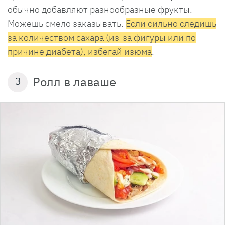
обычно добавляют разнообразные фрукты.
Можешь смело заказывать.
Если сильно следишь
за количеством сахара (из-за фигуры или по
причине диабета), избегай изюма
.
Ролл в лаваше
3