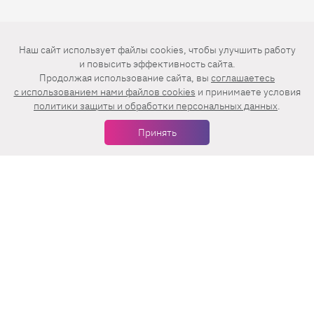
Еженедельная рассылка с лучшими статьями
Наш сайт использует файлы cookies, чтобы улучшить работу
и повысить эффективность сайта.
Продолжая использование сайта, вы
соглашаетесь
c использованием нами файлов cookies
и принимаете условия
политики защиты и обработки персональных данных
.
Принять
Нажимая на кнопку «Подписаться», вы принимаете условия
пользовательского соглашения
,
политики конфиденциальности
и
правила рассылок
.
Нашли ошибку? Выделите ее и нажмите
Ctrl+Enter
© 2026 АО «БКМ», ОГРН 1027739494584, ИНН 7705056238
127018, Москва, ул. Полковая, д. 3, стр. 4, помещение I, комн. 23
16+
Дизайн сайта —
Студия Евгения и Ольги Апрель