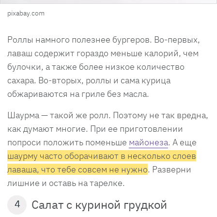
pixabay.com
Роллы намного полезнее бургеров. Во-первых,
лаваш содержит гораздо меньше калорий, чем
булочки, а также более низкое количество
сахара. Во-вторых, роллы и сама курица
обжариваются на гриле без масла.
Шаурма — такой же ролл. Поэтому не так вредна,
как думают многие. При ее приготовлении
попроси положить поменьше
майонеза
. А еще
шаурму часто оборачивают в несколько слоев
лаваша, что тебе совсем не нужно
. Разверни
лишние и оставь на тарелке.
Салат с куриной грудкой
4