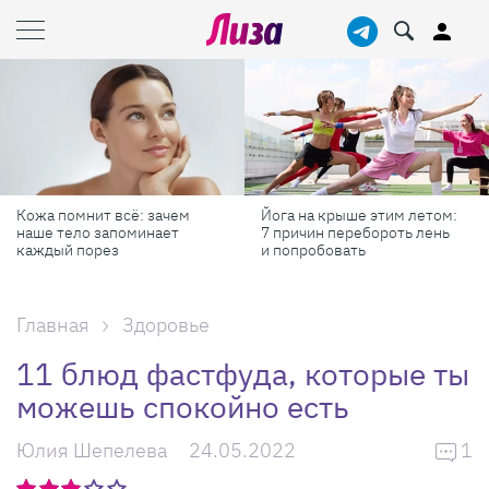
Йога на крыше этим летом:
Масштабные приключения:
7 причин перебороть лень
самые красивые фестивали
и попробовать
России в августе
Главная
Здоровье
11 блюд фастфуда, которые ты
можешь спокойно есть
Юлия Шепелева
24.05.2022
1