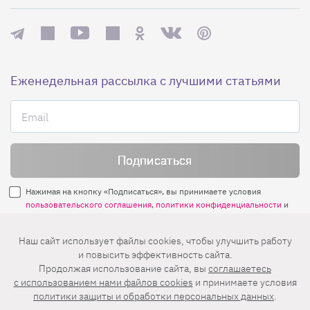
Еженедельная рассылка с лучшими статьями
Нажимая на кнопку «Подписаться», вы принимаете условия
пользовательского соглашения
,
политики конфиденциальности
и
правила рассылок
.
Наш сайт использует файлы cookies, чтобы улучшить работу
и повысить эффективность сайта.
Нашли ошибку? Выделите ее и нажмите
Продолжая использование сайта, вы
соглашаетесь
Ctrl+Enter
c использованием нами файлов cookies
и принимаете условия
политики защиты и обработки персональных данных
.
© 2026 АО «БКМ», ОГРН 1027739494584, ИНН 7705056238