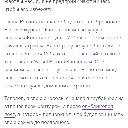
жертвы насилия не предпринимают ничего,
чтобы его избежать.
Слова Регины вызвали общественный резонанс.
В итоге журнал Glamour
лишил ведущую
звания
«Женщина года — 2019», а в Сети на нее
началась травля.
На сторону ведущей встали
ее
коллега
Ксения Собчак
и
генеральный продюсер
телеканала Матч ТВ
Тина Канделаки
. Обе
заявили, что все, кто угрожают Регине и пишут
оскорбительные сообщения ей и ее семье,
ничем не лучше домашних тиранов.
Топалов, в свою очередь, сначала в грубой форме
отвечал всем хейтерам, а после
опубликовал
пост
, в котором подчеркнул, что будет защищать
свою семью до последнего.