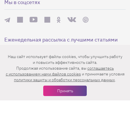
Мы в соцсетях
Еженедельная рассылка с лучшими статьями
Наш сайт использует файлы cookies, чтобы улучшить работу
и повысить эффективность сайта.
Продолжая использование сайта, вы
соглашаетесь
c использованием нами файлов cookies
и принимаете условия
политики защиты и обработки персональных данных
.
Нажимая на кнопку «Подписаться», вы принимаете условия
Принять
пользовательского соглашения
,
политики конфиденциальности
и
правила рассылок
.
Нашли ошибку? Выделите ее и нажмите
Ctrl+Enter