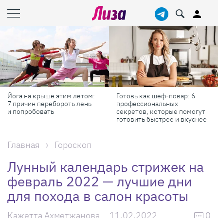
Готовь как шеф-повар: 6
Масштабные приключения:
профессиональных
самые красивые фестивали
секретов, которые помогут
России в августе
готовить быстрее и вкуснее
Главная
Гороскоп
Лунный календарь стрижек на
февраль 2022 — лучшие дни
для похода в салон красоты
Кажетта Ахметжанова
11.02.2022
0