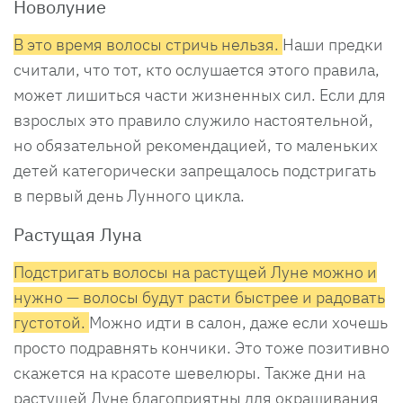
Новолуние
В это время волосы стричь нельзя.
Наши предки
считали, что тот, кто ослушается этого правила,
может лишиться части жизненных сил. Если для
взрослых это правило служило настоятельной,
но обязательной рекомендацией, то маленьких
детей категорически запрещалось подстригать
в первый день Лунного цикла.
Растущая Луна
Подстригать волосы на растущей Луне можно и
нужно — волосы будут расти быстрее и радовать
густотой.
Можно идти в салон, даже если хочешь
просто подравнять кончики. Это тоже позитивно
скажется на красоте шевелюры. Также дни на
растущей Луне благоприятны для окрашивания