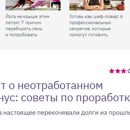
Йога на крыше этим
Готовь как шеф-повар: 6
летом: 7 причин
профессиональных
перебороть лень
секретов, которые
и попробовать
помогут готовить
быстрее и вкуснее
ят о неотработанном
нус: советы по проработк
о в настоящее перекочевали долги из прошл