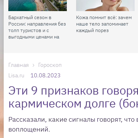
Бархатный сезон в
Кожа помнит всё: зачем
России: направления без
наше тело запоминает
толп туристов и с
каждый порез
выгодными ценами на
жилье
Главная
Гороскоп
Lisa.ru
10.08.2023
Эти 9 признаков говор
кармическом долге (бо
Рассказали, какие сигналы говорят, чт
воплощений.