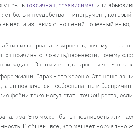
огут быть
токсичная,
созависимая
или абьюзив
ляет боль и неудобства — инструмент, которы
о вынести из таких отношений полезный вывод
найти силы проанализировать, почему сложно 
дятся причины отложить/перенести, почему сл
ной задаче. За этим всегда кроется что-то ва
фере жизни. Страх - это хорошо. Это наша защи
гда он появляется необоснованно и беспричин
акие фобии тоже могут стать точкой роста, если
оанализа. Это может быть гневливость или па
нность. В общем, все, что мешает нормально ж