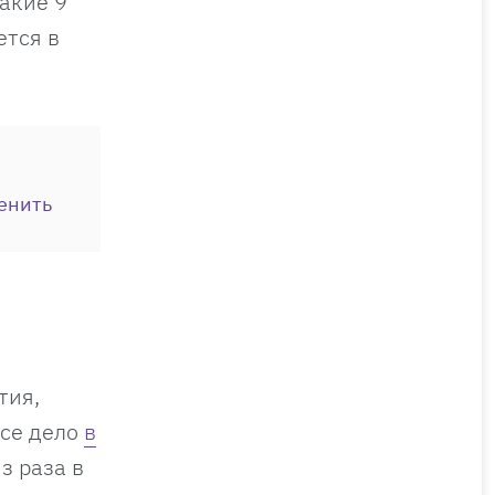
какие 9
ется в
менить
тия,
все дело
в
з раза в