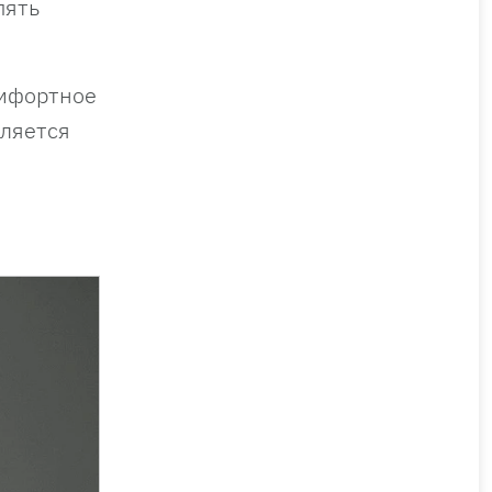
пять
омфортное
вляется