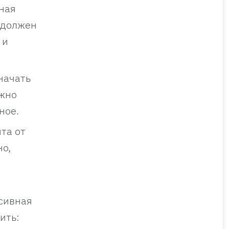
ная
й должен
 и
начать
ожно
жное.
та от
но,
ссивная
ить: