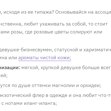
, исходя из ее типажа? Основывайся на ассоц
ственна, любит ухаживать за собой, то стоит
тами розы, где розовые цветы солируют или
девушке-бизнесвумен, статусной и харизматич
ина или
ароматы чистой кожи;
низации:
мягкой, хрупкой девушке больше все
ей;
утся по душе оттенки магнолии и орхидеи;
экзотический флер в одежде и она любит что-т
 с нотами иланг-иланга;