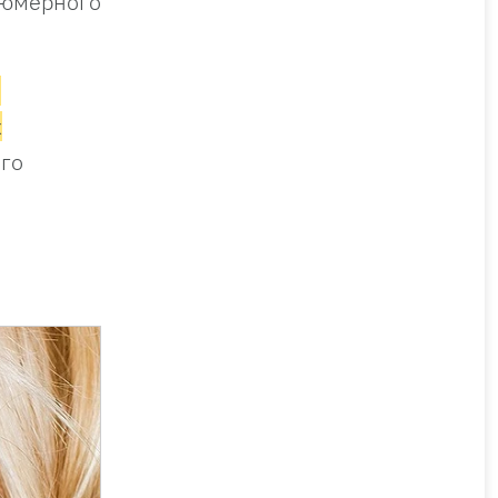
фюмерного
е
х
ого