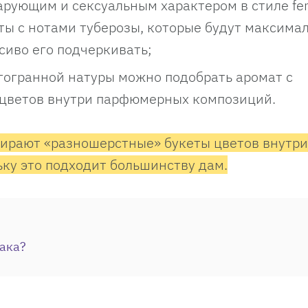
чарующим и сексуальным характером в стиле f
аты с нотами туберозы, которые будут максима
сиво его подчеркивать;
гогранной натуры можно подобрать аромат с
 цветов внутри парфюмерных композиций.
бирают
«разношерстные» букеты цветов
внутри
ку это подходит большинству дам.
ака?