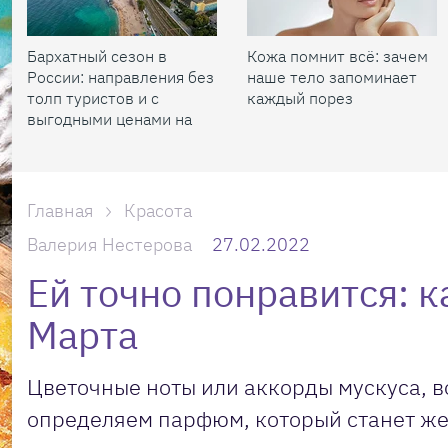
Бархатный сезон в
Кожа помнит всё: зачем
России: направления без
наше тело запоминает
толп туристов и с
каждый порез
выгодными ценами на
жилье
Главная
Красота
Валерия Нестерова
27.02.2022
Ей точно понравится: 
Марта
Цветочные ноты или аккорды мускуса, 
определяем парфюм, который станет ж