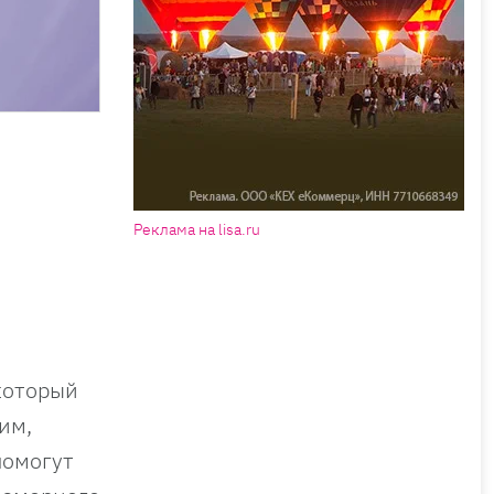
Реклама на lisa.ru
который
им,
помогут