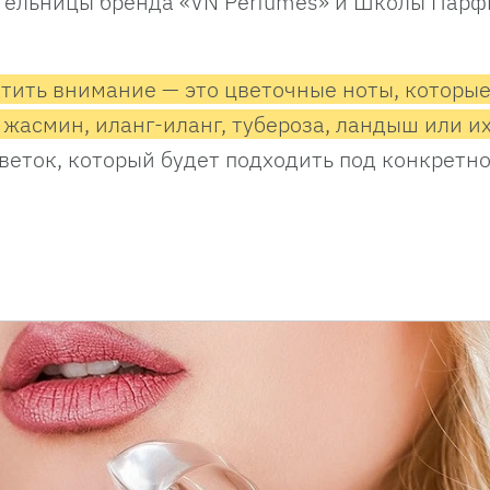
тельницы бренда «VN Perfumes» и Школы Пар
атить внимание — это цветочные ноты, которы
 жасмин, иланг-иланг, тубероза, ландыш или и
веток, который будет подходить под конкретн