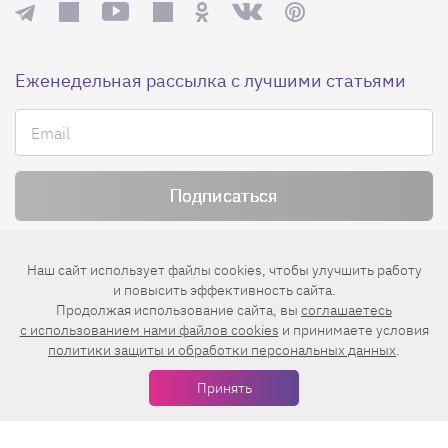
Еженедельная рассылка с лучшими статьями
Нажимая на кнопку «Подписаться», вы принимаете условия
пользовательского соглашения
,
политики конфиденциальности
и
Наш сайт использует файлы cookies, чтобы улучшить работу
правила рассылок
.
и повысить эффективность сайта.
Продолжая использование сайта, вы
соглашаетесь
c использованием нами файлов cookies
и принимаете условия
Нашли ошибку? Выделите ее и нажмите
политики защиты и обработки персональных данных
.
Ctrl+Enter
Принять
© 2026 АО «БКМ», ОГРН 1027739494584, ИНН 7705056238
127018, Москва, ул. Полковая, д. 3, стр. 4, помещение I, комн. 23
16+