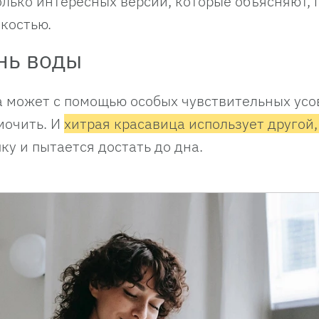
лько интересных версий, которые объясняют, 
дкостью.
нь воды
 может с помощью особых чувствительных усо
мочить. И
хитрая красавица использует другой
ку и пытается достать до дна.