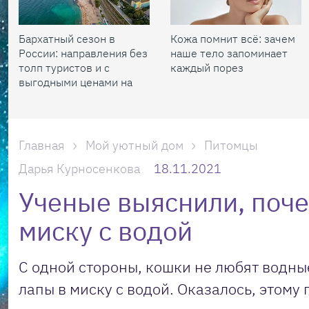
Бархатный сезон в
Кожа помнит всё: зачем
России: направления без
наше тело запоминает
толп туристов и с
каждый порез
выгодными ценами на
жилье
Главная
Мой уютный дом
Питомцы
Дарья Курносенкова
18.11.2021
Ученые выяснили, поче
миску с водой
С одной стороны, кошки не любят водны
лапы в миску с водой. Оказалось, этому