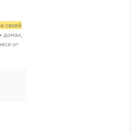
за своей
х домах,
иеся от