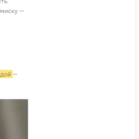
ть.
 миску —
одой
—