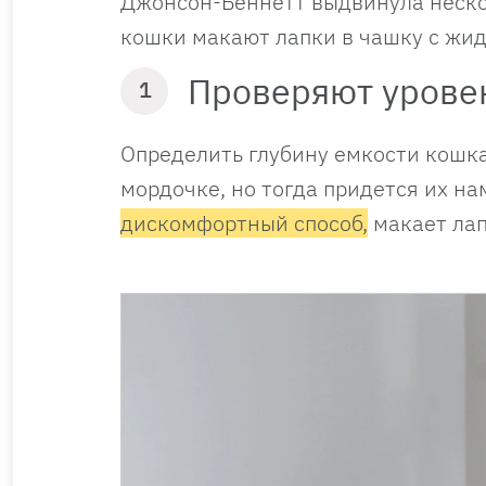
Джонсон-Беннетт выдвинула неско
кошки макают лапки в чашку с жи
Проверяют урове
1
Определить глубину емкости кошка
мордочке, но тогда придется их на
дискомфортный способ,
макает лап