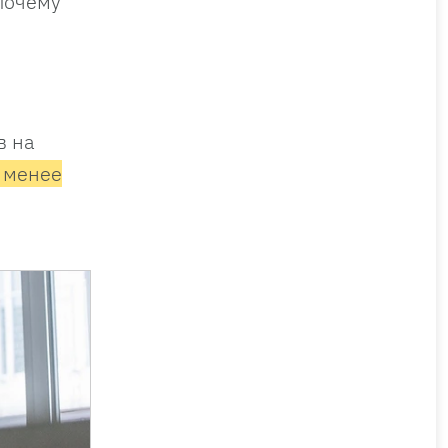
почему
в на
, менее