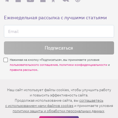
Еженедельная рассылка с лучшими статьями
Нажимая на кнопку «Подписаться», вы принимаете условия
пользовательского соглашения
,
политики конфиденциальности
и
правила рассылок
.
Нашли ошибку? Выделите ее и нажмите
Наш сайт использует файлы cookies, чтобы улучшить работу
Ctrl+Enter
и повысить эффективность сайта.
Продолжая использование сайта, вы
соглашаетесь
© 2026 АО «БКМ», ОГРН 1027739494584, ИНН 7705056238
c использованием нами файлов cookies
и принимаете условия
127018, Москва, ул. Полковая, д. 3, стр. 4, помещение I, комн. 23
политики защиты и обработки персональных данных
.
16+
Дизайн сайта —
Студия Евгения и Ольги Апрель