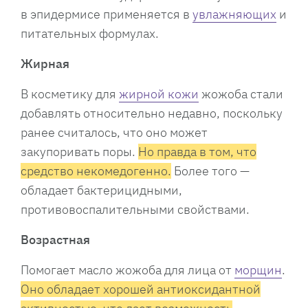
в эпидермисе применяется в
увлажняющих
и
питательных формулах.
Жирная
В косметику для
жирной кожи
жожоба стали
добавлять относительно недавно, поскольку
ранее считалось, что оно может
закупоривать поры.
Но правда в том, что
средство некомедогенно.
Более того —
обладает бактерицидными,
противовоспалительными свойствами.
Возрастная
Помогает масло жожоба для лица от
морщин
.
Оно обладает хорошей антиоксидантной