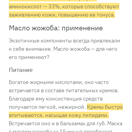
аминокислот — 33%, которые способствуют
заживлению кожи, повышению ее тонуса.
Масло жожоба: применение
Экзотичные компоненты всегда привлекали
к себе внимание. Масло жожоба — для чего
его применяют?
Питание
Богатое жирными кислотами, оно часто
встречается в составе питательных кремов.
Благодаря ему консистенция средств
получается легкой, нежирной.
Кремы быстро
впитываются, насыщая кожу липидами.
Встречается оно и в бальзамах для губ. Маска
с маслом жожоба за 15 минут преобразит