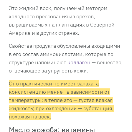
Это жидкий воск, получаемый методом
холодного прессования из орехов,
выращиваемых на плантациях в Северной
Америке и в других странах.
Свойства продукта обусловлены входящими
в его состав аминокислотами, которые по
структуре напоминают
коллаген
— вещество,
отвечающее за упругость кожи.
Оно практически не имеет запаха, а
консистенцию меняет в зависимости от
температуры: в тепле это — густая вязкая
жидкость; при охлаждении — субстанция,
похожая на воск.
Масло жожоба: витамины