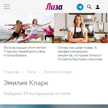
Готовь как шеф-повар: 6
Масштабные приключения:
профессиональных
самые красивые фестивали
секретов, которые помогут
России в августе
готовить быстрее и вкуснее
Главная
Теги
Эмилия Кларк
Эмилия Кларк
Найдено 39 материалов по теме