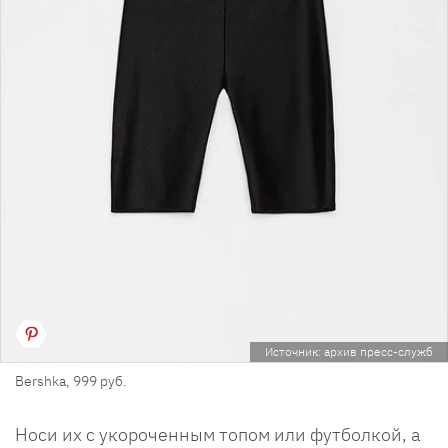
Источник: архив пресс-служб
Bershka, 999 руб.
Носи их с укороченным топом или футболкой, а